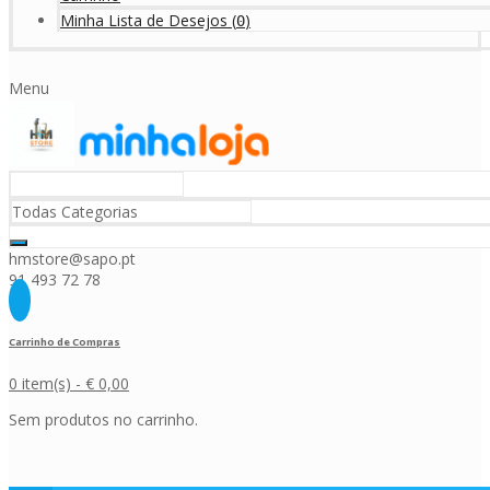
Minha Lista de Desejos
(
)
0
Menu
hmstore@sapo.pt
91 493 72 78
Carrinho de Compras
0 item(s) -
€
0,00
Sem produtos no carrinho.