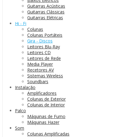
Baixos Elétricos
Guitarras Acústicas
Guitarras Clássicas
Guitarras Elétricas
Hi - Fi
Colunas
Colunas Portáteis
Gira - Discos
Leitores Blu-Ray
Leitores CD
Leitores de Rede
Media Player
Recetores AV
Sistemas Wireless
Soundbars
Instalação
Amplificadores
Colunas de Exterior
Colunas de Interior
Palco
Máquinas de Fumo
Máquinas Hazer
Som
Colunas Amplificadas