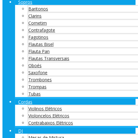
Sopros
Baritonos
Clarins
Cornetim
Contrafagote
Fagotinos
Flautas Bisel
Flauta Pan
Flautas Transversais
Oboés
Saxofone
Trombones
Trompas
Tubas
Cordas
Violinos Elétricos
Violoncelos Elétricos
Contrabaixos Elétricos
DJ
Mesas de Mistura