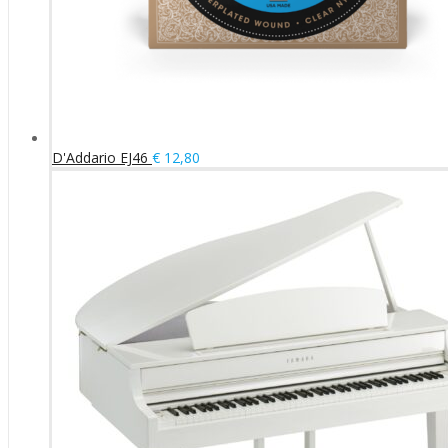
D'Addario EJ46
€
12,80