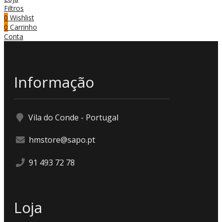
Filtros
0
Wishlist
0
Carrinho
Conta
Informação
Vila do Conde - Portugal
hmstore@sapo.pt
91 493 72 78
Loja