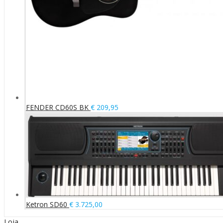
FENDER CD60S BK
€
209,95
Ketron SD60
€
3.725,00
Loja