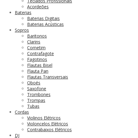
Teclados Profissionais
Acordeões
Baterias
Baterias Digitais
Baterias Acústicas
Sopros
Baritonos
Clarins
Cornetim
Contrafagote
Fagotinos
Flautas Bisel
Flauta Pan
Flautas Transversais
Oboés
Saxofone
Trombones
Trompas
Tubas
Cordas
Violinos Elétricos
Violoncelos Elétricos
Contrabaixos Elétricos
DJ