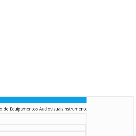
uipamentos Audiovisuais
Instrumentos Musicais
Equipamentos DJ