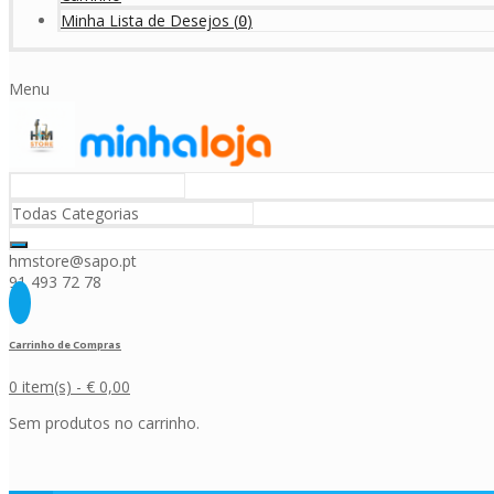
Minha Lista de Desejos
(
)
0
Menu
hmstore@sapo.pt
91 493 72 78
Carrinho de Compras
0 item(s) -
€
0,00
Sem produtos no carrinho.