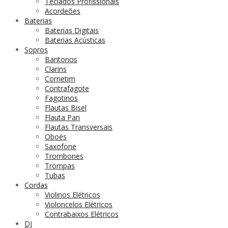
Teclados Profissionais
Acordeões
Baterias
Baterias Digitais
Baterias Acústicas
Sopros
Baritonos
Clarins
Cornetim
Contrafagote
Fagotinos
Flautas Bisel
Flauta Pan
Flautas Transversais
Oboés
Saxofone
Trombones
Trompas
Tubas
Cordas
Violinos Elétricos
Violoncelos Elétricos
Contrabaixos Elétricos
DJ