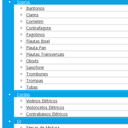
Sopros
Baritonos
Clarins
Cornetim
Contrafagote
Fagotinos
Flautas Bisel
Flauta Pan
Flautas Transversais
Oboés
Saxofone
Trombones
Trompas
Tubas
Cordas
Violinos Elétricos
Violoncelos Elétricos
Contrabaixos Elétricos
DJ
Mesas de Mistura