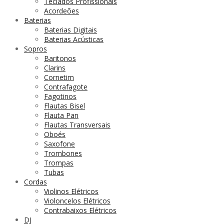
Teclados Profissionais
Acordeões
Baterias
Baterias Digitais
Baterias Acústicas
Sopros
Baritonos
Clarins
Cornetim
Contrafagote
Fagotinos
Flautas Bisel
Flauta Pan
Flautas Transversais
Oboés
Saxofone
Trombones
Trompas
Tubas
Cordas
Violinos Elétricos
Violoncelos Elétricos
Contrabaixos Elétricos
DJ