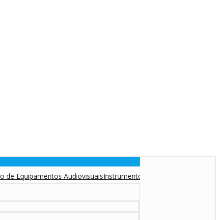
ipamentos Audiovisuais
Instrumentos Musicais
Equipamentos DJ