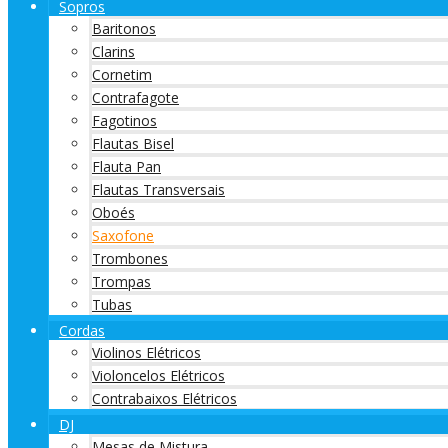
Sopros
Baritonos
Clarins
Cornetim
Contrafagote
Fagotinos
Flautas Bisel
Flauta Pan
Flautas Transversais
Oboés
Saxofone
Trombones
Trompas
Tubas
Cordas
Violinos Elétricos
Violoncelos Elétricos
Contrabaixos Elétricos
DJ
Mesas de Mistura