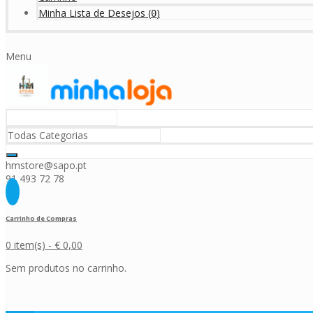
Minha Lista de Desejos
(
)
0
Menu
hmstore@sapo.pt
91 493 72 78
Carrinho de Compras
0 item(s) -
€
0,00
Sem produtos no carrinho.